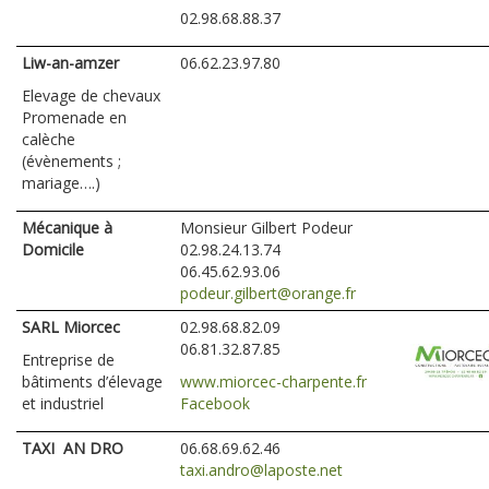
02.98.68.88.37
Liw-an-amzer
06.62.23.97.80
Elevage de chevaux
Promenade en
calèche
(évènements ;
mariage….)
Mécanique à
Monsieur Gilbert Podeur
Domicile
02.98.24.13.74
06.45.62.93.06
podeur.gilbert@orange.fr
SARL Miorcec
02.98.68.82.09
06.81.32.87.85
Entreprise de
bâtiments d’élevage
www.miorcec-charpente.fr
et industriel
Facebook
TAXI AN DRO
06.68.69.62.46
taxi.andro@laposte.net