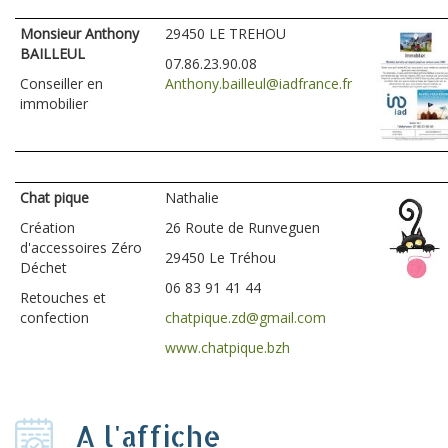
Monsieur Anthony
29450 LE TREHOU
BAILLEUL
07.86.23.90.08
Conseiller en
Anthony.bailleul@iadfrance.fr
immobilier
Chat pique
Nathalie
Création
26 Route de Runveguen
d'accessoires Zéro
29450 Le Tréhou
Déchet
06 83 91 41 44
Retouches et
confection
chatpique.zd@gmail.com
www.chatpique.bzh
A l'affiche