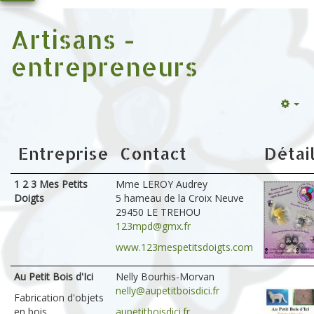
Artisans -
entrepreneurs
Emp
Entreprise
Contact
Détai
1 2 3 Mes Petits
Mme LEROY Audrey
Doigts
5 hameau de la Croix Neuve
29450 LE TREHOU
123mpd@gmx.fr
www.123mespetitsdoigts.com
Au Petit Bois d'Ici
Nelly Bourhis-Morvan
nelly@aupetitboisdici.fr
Fabrication d'objets
en bois
aupetitboisdici.fr