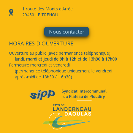
1 route des Monts d'Arrée
6 km/h
4
6 km/h
4
3 km/h
2
5 km/h
3
7 km/h
4
1
29450 LE TREHOU
mph
mph
mph
mph
mph
Nous contacter
HORAIRES D'OUVERTURE
Dim, 09
Lun, 10
Lun, 10
Lun, 10
Lun, 10
23:00
02:00
05:00
08:00
11:00
Ouverture au public (avec permanence téléphonique):
lundi, mardi et jeudi de 9h à 12h et de 13h30 à 17h00
Fermeture mercredi et vendredi
15°
59°
15°
59°
15°
59°
16°
61°
23°
74°
(permanence téléphonique uniquement le vendredi
15°
59°
15°
59°
15°
59°
16°
61°
23°
74°
après-midi de 13h30 à 16h30)
9 km/h
6
9 km/h
5
6 km/h
4
6 km/h
4
12 km/h
8
mph
mph
mph
mph
mph