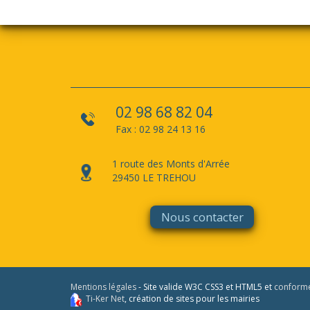
02 98 68 82 04
Fax : 02 98 24 13 16
1 route des Monts d'Arrée
29450 LE TREHOU
Nous contacter
Mentions légales
- Site valide W3C CSS3 et HTML5 et
conform
Ti-Ker Net
, création de sites pour les mairies