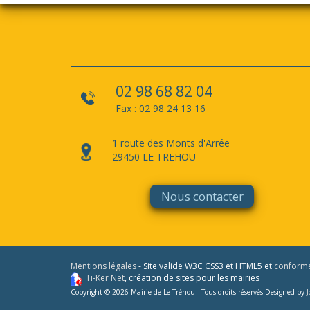
02 98 68 82 04
Fax : 02 98 24 13 16
1 route des Monts d'Arrée
29450 LE TREHOU
Nous contacter
Mentions légales
- Site valide W3C CSS3 et HTML5 et
conform
Ti-Ker Net
, création de sites pour les mairies
Copyright © 2026 Mairie de Le Tréhou - Tous droits réservés Designed by
J