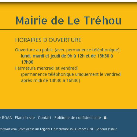
Mairie de Le Tréhou
HORAIRES D'OUVERTURE
Ouverture au public (avec permanence téléphonique):
lundi, mardi et jeudi de 9h à 12h et de 13h30 à
17h00
Fermeture mercredi et vendredi
(permanence téléphonique uniquement le vendredi
après-midi de 13h30 à 16h30)
e RGAA
-
Plan du site
-
Contact
-
Politique de confidentialité
-
oomlArt.com
.
Joomla!
est un Logiciel Libre diffusé sous licence
GNU General Public